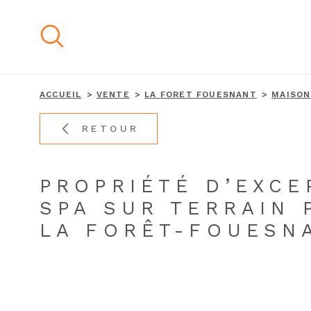
Aller
Aller
Aller
Aller
à
à
au
au
:
la
menu
contenu
recherche
principal
ACCUEIL
VENTE
LA FORET FOUESNANT
MAISON
RETOUR
PROPRIÉTÉ D’EXCE
SPA SUR TERRAIN 
LA FORÊT-FOUESNA