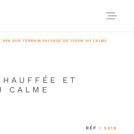
À VEND
T SPA SUR TERRAIN PAYSAGE DE 1500M AU CALME
À LOUE
CHAUFFÉE ET
NOS AG
U CALME
ESTIMER
RÉF :
5619
VENDRE