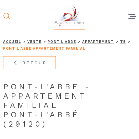
Aller
Aller
Aller
Aller
à
à
au
au
:
la
menu
contenu
recherche
principal
À VENDR
ACCUEIL
VENTE
PONT L ABBE
APPARTEMENT
T5
PONT L ABBE APPARTEMENT FAMILIAL
À LOUER
RETOUR
NOS AGE
PONT-L'ABBE -
APPARTEMENT
ESTIMER
FAMILIAL
PONT-L'ABBÉ
VENDRE
(29120)
CONTAC