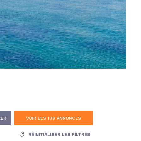
CONTAC
RER
VOIR LES
138
ANNONCES
RÉINITIALISER LES FILTRES