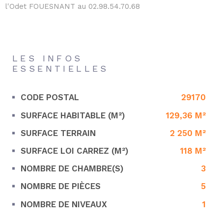
l'Odet FOUESNANT au 02.98.54.70.68
LES INFOS
ESSENTIELLES
CODE POSTAL
29170
Caractérisque
Valeurs
SURFACE HABITABLE (M²)
129,36 M²
SURFACE TERRAIN
2 250 M²
SURFACE LOI CARREZ (M²)
118 M²
NOMBRE DE CHAMBRE(S)
3
NOMBRE DE PIÈCES
5
NOMBRE DE NIVEAUX
1