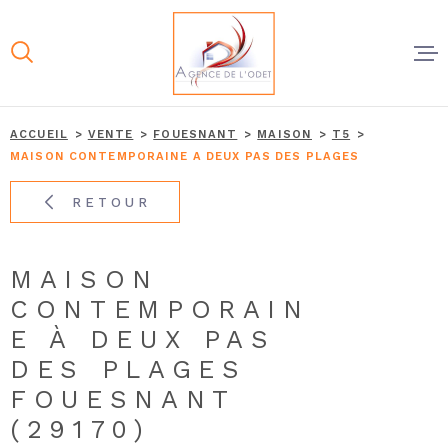
Aller
Aller
Aller
Aller
à
à
au
au
:
la
menu
contenu
recherche
principal
À VENDR
ACCUEIL
VENTE
FOUESNANT
MAISON
T5
MAISON CONTEMPORAINE A DEUX PAS DES PLAGES
À LOUER
RETOUR
NOS AGE
MAISON
CONTEMPORAIN
ESTIMER
E À DEUX PAS
DES PLAGES
VENDRE
FOUESNANT
(29170)
CONTAC