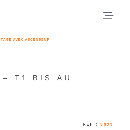
À VEND
 ETAGE AVEC ASCENSEUR
À LOUE
– T1 BIS AU
NOS AG
ESTIMER
RÉF :
5639
VENDRE