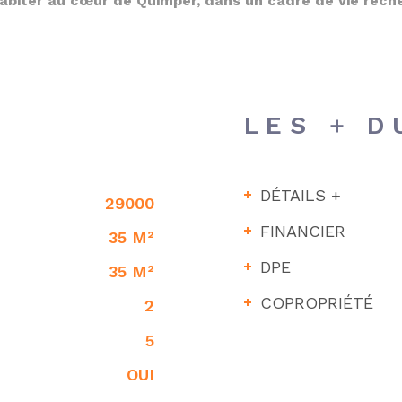
 habiter au cœur de Quimper, dans un cadre de vie rech
LES + D
DÉTAILS +
29000
FINANCIER
35 M²
DPE
35 M²
COPROPRIÉTÉ
2
5
OUI