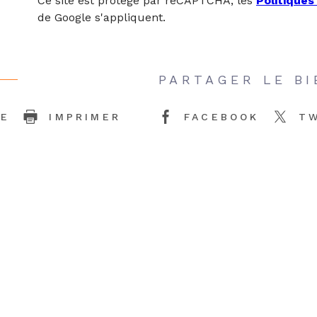
Ce site est protégé par reCAPTCHA, les
Politiques
de Google s'appliquent.
PARTAGER LE BI
CE
IMPRIMER
FACEBOOK
T