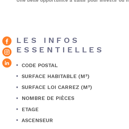
Une belle opportunité à saisir pour investir ou
LES INFOS
ESSENTIELLES
CODE POSTAL
Caractérisque
Valeurs
SURFACE HABITABLE (M²)
SURFACE LOI CARREZ (M²)
NOMBRE DE PIÈCES
ETAGE
ASCENSEUR