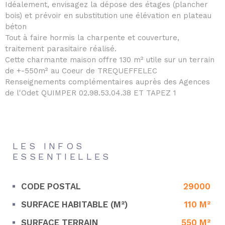
Idéalement, envisagez la dépose des étages (plancher
bois) et prévoir en substitution une élévation en plateau
béton
Tout à faire hormis la charpente et couverture,
traitement parasitaire réalisé.
Cette charmante maison offre 130 m² utile sur un terrain
de +-550m² au Coeur de TREQUEFFELEC
Renseignements complémentaires auprès des Agences
de l'Odet QUIMPER 02.98.53.04.38 ET TAPEZ 1
LES INFOS
ESSENTIELLES
CODE POSTAL
29000
Caractérisque
Valeurs
SURFACE HABITABLE (M²)
110 M²
SURFACE TERRAIN
550 M²