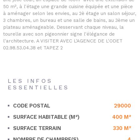
50 m², à l'étage une grande cuisine équipée et une pièce
à aménager selon les envies, au 2è étage un salon séjour,
3 chambres, un bureau et une salle de bains, au 3ème un
plateau aménageable. Desservant chaque niveau, la
tourelle avec son pigeonnier signe l'élégance de
l'architecture. A VISITER AVEC L'AGENCE DE L'ODET
02.98.53.04.38 et TAPEZ 2
LES INFOS
ESSENTIELLES
CODE POSTAL
29000
Caractérisque
Valeurs
SURFACE HABITABLE (M²)
400 M²
SURFACE TERRAIN
330 M²
NOMBRE DE CHAMBRE(S)
4