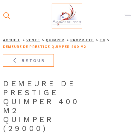
Aller
Aller
Aller
Aller
à
à
au
au
:
la
menu
contenu
recherche
principal
À VENDR
ACCUEIL
VENTE
QUIMPER
PROPRIETE
T8
DEMEURE DE PRESTIGE QUIMPER 400 M2
À LOUER
RETOUR
NOS AGE
DEMEURE DE
PRESTIGE
ESTIMER
QUIMPER 400
M2
VENDRE
QUIMPER
(29000)
CONTAC