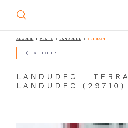
Aller
Aller
Aller
Aller
à
à
au
au
:
la
menu
contenu
recherche
principal
ACCUEIL
VENTE
LANDUDEC
TERRAIN
RETOUR
LANDUDEC - TERRA
LANDUDEC (29710)