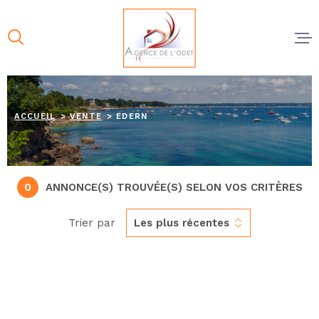
Aller
Aller
Aller
Aller
à
à
au
au
:
la
menu
contenu
recherche
principal
À VENDR
ACCUEIL
VENTE
EDERN
À LOUER
NOS AGE
0
ANNONCE(S) TROUVÉE(S) SELON VOS CRITÈRES
ESTIMER
Trier par
Les plus récentes
VENDRE
CONTAC