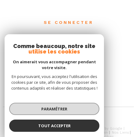
SE CONNECTER
ESPACE PROPRIÉTAIRE
Comme beaucoup, notre site
utilise les cookies
On aimerait vous accompagner pendant
votre visite.
En poursuivant, vous acceptez l'utilisation des
cookies par ce site, afin de vous proposer des
contenus adaptés et réaliser des statistiques !
PARAMÉTRER
TOUT ACCEPTER
© 2026 | Tous droits réservés | Traduction powered by Google |
Nos Honoraires
Plan Du Site
Mentions Légales
Admin
Nos Liens
Jeu Concours Règlement
Politique RGPD
Cookies